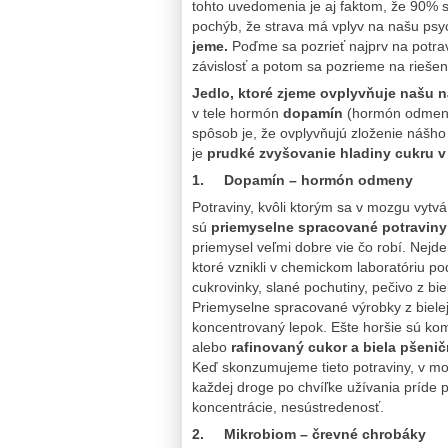
tohto uvedomenia je aj faktom, že 90% se
pochýb, že strava má vplyv na našu psyc
jeme.
Poďme sa pozrieť najprv na potrav
závislosť a potom sa pozrieme na riešen
Jedlo, ktoré zjeme ovplyvňuje našu 
v tele hormón
dopamín
(hormón odmeny,
spôsob je, že ovplyvňujú zloženie nášh
je
prudké zvyšovanie hladiny cukru v 
1. Dopamín – hormón odmeny
Potraviny, kvôli ktorým sa v mozgu vytv
sú
priemyselne spracované potraviny
priemysel veľmi dobre vie čo robí. Nejde 
ktoré vznikli v chemickom laboratóriu p
cukrovinky, slané pochutiny, pečivo z bi
Priemyselne spracované výrobky z bielej
koncentrovaný lepok. Ešte horšie sú ko
alebo
rafinovaný cukor a biela pšeni
Keď skonzumujeme tieto potraviny, v moz
každej droge po chvíľke užívania príde 
koncentrácie, nesústredenosť.
2. Mikrobiom – črevné chrobáky