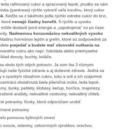
 teda rafinovaný cukor a spracovaný lepok, prudko sa vám
nivka (pankreas) rýchlo vytvoriť veľa inzulínu, ktorý cukor
ok.
Keďže sa z takéhoto jedla rýchlo vstrebe cukor do krvi,
, ktoré
nemajú žiadny benefit.
S rýchlo a vysoko
v môže dostaviť pocit energie a „uspokojenia“ no po čase
city.
Nadmernou konzumáciou nekvalitných vysoko
 hladinu hormónov leptín a grelín, ktoré sú zodpovedné za
budete
prejedať a budete mať obrovské nutkania na
novaného cukru ako napr. čokoláda alebo priemyselne
klad donuty, buchty, koláče.
sa okolo tých istých potravín. Ja som iba 3 rôznymi
ňujú naše fyzické zdravie a aj duševné zdravie. Jedná sa
y s vysokým obsahom cukru, tuku a soli a ich vzájomné
ncentrácii obsiahnutá biela pšeničná múka, teda lepok.
ámy, šunky, paštéty, klobásy, kečup, horčica, majonézy,
pražené arašidy, nekvalitné cestoviny, nekvalitný chlieb.
né potraviny. Kroky, ktoré odporúčam urobiť:
nané potraviny
telo pomocou bylinných zmesí
 ovocia, zeleniny, celozrnných výrobkov, orechov,