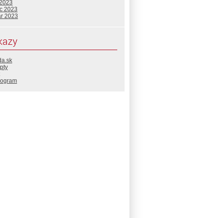
 2023
c 2023
ár 2023
kazy
da.sk
pty
rogram