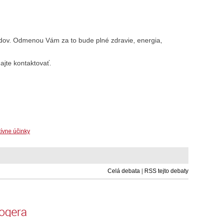
dov. Odmenou Vám za to bude plné zdravie, energia,
jte kontaktovať.
ívne účinky
Celá debata
|
RSS tejto debaty
logera