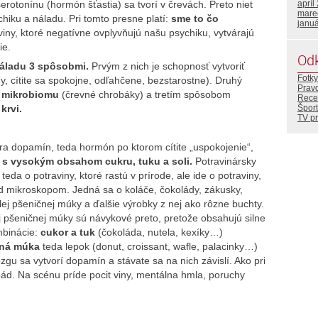
rotonínu (hormón šťastia) sa tvorí v črevách. Preto niet
apríl
mare
hiku a náladu. Pri tomto presne platí:
sme to čo
janu
iny, ktoré negatívne ovplyvňujú našu psychiku, vytvárajú
ie.
Od
náladu 3 spôsobmi.
Prvým z nich je schopnosť vytvoriť
Fotky
 cítite sa spokojne, odľahčene, bezstarostne). Druhý
Prav
o
mikrobiomu
(črevné chrobáky) a tretím spôsobom
Rece
krvi.
Šport
TV p
ára dopamín, teda hormón po ktorom cítite „uspokojenie“,
 s vysokým obsahom cukru, tuku a soli.
Potravinársky
teda o potraviny, ktoré rastú v prírode, ale ide o potraviny,
od mikroskopom. Jedná sa o koláče, čokolády, zákusky,
elej pšeničnej múky a ďalšie výrobky z nej ako rôzne buchty.
 pšeničnej múky sú návykové preto, pretože obsahujú silne
mbinácie:
cukor a tuk
(čokoláda, nutela, kexíky…)
čná múka
teda lepok (donut, croissant, wafle, palacinky…)
gu sa vytvorí dopamín a stávate sa na nich závislí. Ako pri
pád. Na scénu príde pocit viny, mentálna hmla, poruchy