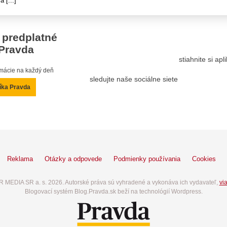
 [...]
 predplatné
Pravda
stiahnite si ap
ormácie na každý deň
sledujte naše sociálne siete
íka Pravda
Reklama
Otázky a odpovede
Podmienky používania
Cookies
 MEDIA SR a. s. 2026. Autorské práva sú vyhradené a vykonáva ich vydavateľ,
via
Blogovací systém Blog.Pravda.sk beží na technológií Wordpress.