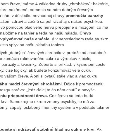
ubom čreve, máme 4 základne druhy „chrobákov“: baktérie,
mi dobre nakŕmené, odmenia sa nám dobrým črevným
sa nám v dôsledku nevhodnej stravy
premnožia parazity
 našom zdraví a začnú sa pohrávať aj s našou psychikou.
revo pomocou blúdivého nervu prepojené s mozgom, čo má
i naložíme na tanier a teda na našu náladu.
Črevo
vplyvňovať naše emócie.
A v neposlednom rade sa skrz
kisto vplyv na našu skladbu taniera.
 tých „dobrých“ črevných chrobákov, pretože sú chudobné
konzumácia rafinovaného cukru a výrobkov z bielej
 parazity a kvasinky. Zoberte si príklad: v kysnutom ceste
y, čiže logicky, ak budete konzumovať veľa cukru,
o vašom čreve. A oni si pýtajú stále viac a viac cukru.
áhu medzi črevnými chrobákmi
. Dôjde k premnoženiu
mozgu správa: „jedz ďalej to čo nám chutí“ a navyše
niu priepustnosti čreva.
Cez črevo sa teda budú
do krvi. Samozrejme okrem zmeny psychiky, to má za
émy, zápaly, oslabený imunitný systém a v podstate takmer
ujete si udržovať stabilnú hladinu cukru v krvi.
Ak