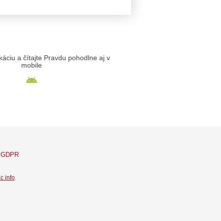
likáciu a čítajte Pravdu pohodlne aj v
mobile
GDPR
c info
.