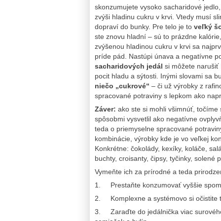
skonzumujete vysoko sacharidové jedlo,
zvýši hladinu cukru v krvi. Vtedy musí sli
dopraví do bunky. Pre telo je to
veľký š
ste znovu hladní – sú to prázdne kalórie
zvýšenou hladinou cukru v krvi sa najpr
príde pád. Nastúpi únava a negatívne po
sacharidových jedál
si môžete narušiť
pocit hladu a sýtosti. Inými slovami sa 
niečo „cukrové“
– či už výrobky z rafi
spracované potraviny s lepkom ako naprí
Záver:
ako ste si mohli všimnúť, točíme 
spôsobmi vysvetlil ako negatívne ovplyv
teda o priemyselne spracované potravin
kombinácie, výrobky kde je vo veľkej ko
Konkrétne: čokolády, kexíky, koláče, sal
buchty, croisanty, čipsy, tyčinky, solené 
Vymeňte ich za prírodné a teda prirodze
1. Prestaňte konzumovať vyššie spomí
2. Komplexne a systémovo si očistite 
3. Zaraďte do jedálnička viac surového