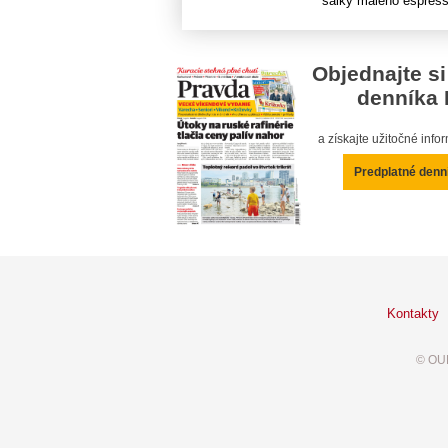
šálky malého espressa
Objednajte si
denníka 
a získajte užitočné inf
Predplatné denn
Kontakty
© OUR