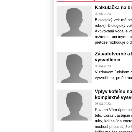
Kalkulačka na b
02.05.2023
Biologický vek má pr
rokov). Biologický ve
Aktivovaná voda je v
režimom, ani iným s
pretože rozhoduje o d
Zásadotvorné a 
vysvetlenie
05.04.2023
V zdravom ľudskom or
vysvetlíme, prečo má
Vplyv kofeínu n
komplexné vysve
06.03.2023
Poviem Vám úprimne, 
telo. Čoraz častejšie
ruky, kolísajúca ener
nechcel pripustiť, že