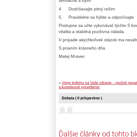
semiačok a bylín
4. Dodržiavajte pitný režim
5. Pravidelne sa hýbte a odpočívajte
Postupne sa učte vykonávať týchto 5 bo
vitalita a stabilná pozitívna nálada.
V prípade akýchkoľvek otázok ma neváha
S prianím krásneho dňa
Matej Mravec
«
Vplyv kofeínu na Vaše zdravie – možné negat
a komplexné vysvetlenie
Debata ( 0 príspevkov )
Ďalšie články od tohto b