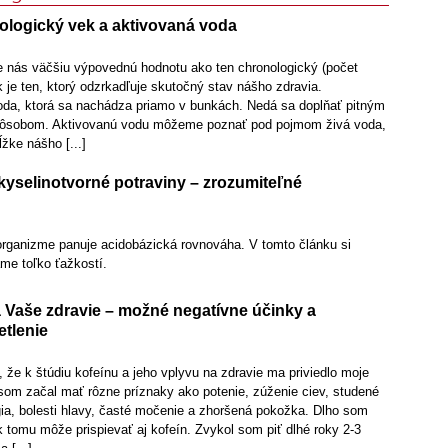
iologický vek a aktivovaná voda
e nás väčšiu výpovednú hodnotu ako ten chronologický (počet
k je ten, ktorý odzrkadľuje skutočný stav nášho zdravia.
oda, ktorá sa nachádza priamo v bunkách. Nedá sa doplňať pitným
pôsobom. Aktivovanú vodu môžeme poznať pod pojmom živá voda,
ĺžke nášho [...]
kyselinotvorné potraviny – zrozumiteľné
ganizme panuje acidobázická rovnováha. V tomto článku si
me toľko ťažkostí.
a Vaše zdravie – možné negatívne účinky a
tlenie
že k štúdiu kofeínu a jeho vplyvu na zdravie ma priviedlo moje
 som začal mať rôzne príznaky ako potenie, zúženie ciev, studené
gia, bolesti hlavy, časté močenie a zhoršená pokožka. Dlho som
 k tomu môže prispievať aj kofeín. Zvykol som piť dlhé roky 2-3