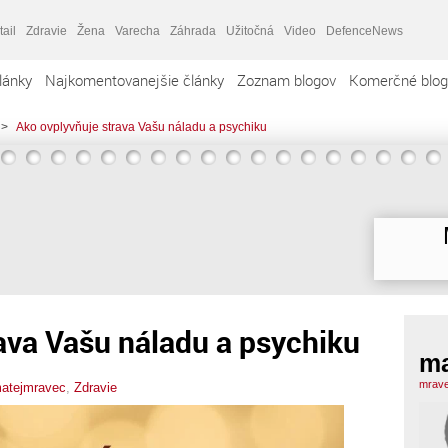
tail
Zdravie
Žena
Varecha
Záhrada
Užitočná
Video
DefenceNews
lánky
Najkomentovanejšie články
Zoznam blogov
Komerčné blog
>
Ako ovplyvňuje strava Vašu náladu a psychiku
ava Vašu náladu a psychiku
ma
mrave
atejmravec
,
Zdravie