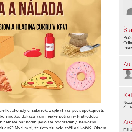
Šta
Poče
Celk
Prie
Aut
Kat
Neza
Zdra
ielik čokolády či zákusok, zaplavil vás pocit spokojnosti,
lebo smútku, dokážu vám nejaké potraviny krátkodobo
Arc
ak nemáte pár hodín jedlo ste podráždený, nervózny
ľudný? Myslím si, že tieto situácie zažil asi každý. Okrem
máj 