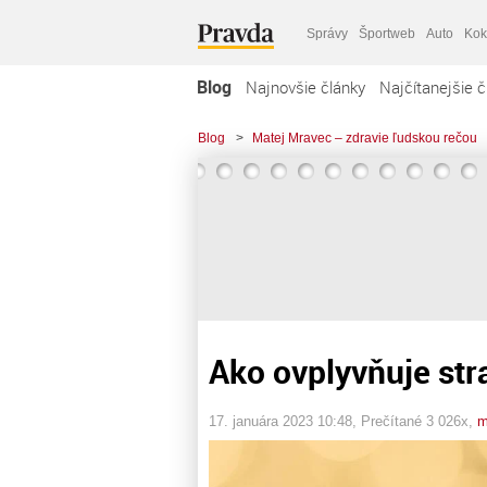
Správy
Športweb
Auto
Kok
Blog
Najnovšie články
Najčítanejšie č
Blog
>
Matej Mravec – zdravie ľudskou rečou
Ako ovplyvňuje str
17. januára 2023 10:48
, Prečítané 3 026x,
m