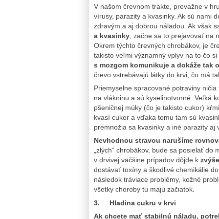
V našom črevnom trakte, prevažne v hr
vírusy, parazity a kvasinky. Ak sú na
zdravým a aj dobrou náladou. Ak však 
a kvasinky
, začne sa to prejavovať na
Okrem týchto črevných chrobákov, je č
takisto veľmi významný vplyv na to čo s
s mozgom komunikuje a dokáže tak o
črevo vstrebávajú látky do krvi, čo má ta
Priemyselne spracované potraviny ničia
na vlákninu a sú kyselinotvorné. Veľká 
pšeničnej múky (čo je takisto cukor) kŕmi
kvasí cukor a vďaka tomu tam sú kvasink
premnožia sa kvasinky a iné parazity aj v
Nevhodnou stravou narušíme rovnov
„zlých“ chrobákov, bude sa posielať do 
v drvivej väčšine prípadov dôjde k
zvýše
dostávať toxíny a škodlivé chemikálie 
následok tráviace problémy, kožné probl
všetky choroby tu majú začiatok.
3. Hladina cukru v krvi
Ak chcete mať stabilnú náladu, potreb