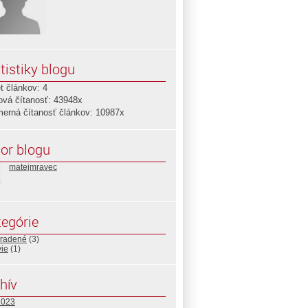
tistiky blogu
t článkov: 4
ová čítanosť: 43948x
merná čítanosť článkov: 10987x
or blogu
matejmravec
egórie
radené
(3)
vie
(1)
hív
2023